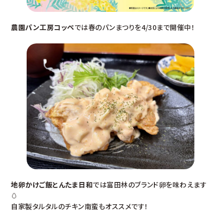
農園パン工房コッペ
では春のパンまつりを4/30まで開催中！
地卵かけご飯とんたま日和
では富田林のブランド卵を味わえます
🥚
自家製タルタルのチキン南蛮もオススメです！